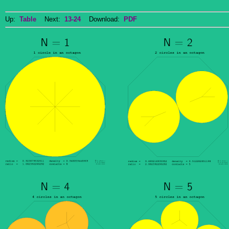
Up:
Table
Next:
13-24
Download:
PDF